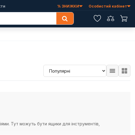
кти
% ЗНИЖКИ
Особистий кабінет
Обране
Порівняння
Коши
ціями. Тут можуть бути ящики для інструментів,