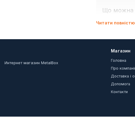
Що можна з
ящики для ін
Читати повністю
органайзери 
модульні еле
аксесуари дл
Акційні товари
Магазин
Головна
Интернет магазин MetalBox
Про компан
Доставка і 
Допомога
Контакти