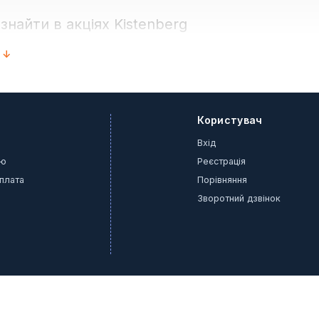
найти в акціях Kistenberg
струментів за вигіднішою ціною;
 ↓
для дрібних деталей і кріплення;
менти для майстерні та сервісу;
я розширення систем зберігання.
 Kistenberg — це можливість вигідно доповнити майстерню, гара
Користувач
Вхід
ію
Реєстрація
оплата
Порівняння
Зворотний дзвінок