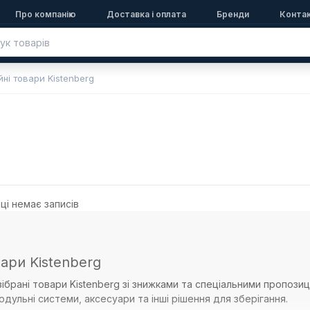
Про компанію
Доставка і оплата
Бренди
Конта
йні товари Kistenberg
ці немає записів
вари Kistenberg
 зібрані товари Kistenberg зі знижками та спеціальними пропози
одульні системи, аксесуари та інші рішення для зберігання.