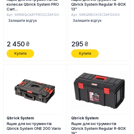
колесах Qbrick System PRO
Qbrick System Regular R-BOX
Cart
13"
(SKRWQCARTPRO2CZAPG003)
Арт. SKRWQCARTPRO2CZAPG003
Арт. SKRQRBOX13CZAPG003
Залишити відгук
Залишити відгук
2 450
295
Купити
Купити
Qbrick System
Qbrick System
Ящик для інструментів
Ящик для інструментів
Qbrick System ONE 200 Vario
Qbrick System Regular R-BOX
19"