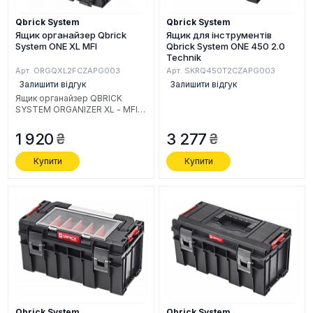
Qbrick System
Qbrick System
Ящик органайзер Qbrick
Ящик для інструментів
System ONE XL MFI
Qbrick System ONE 450 2.0
Technik
Арт. ORGQXL2FCZAPG003
Арт. SKRQ450T2CZAPG003
Залишити відгук
Залишити відгук
Ящик органайзер QBRICK
SYSTEM ORGANIZER XL - MFI
582 x 387 x 131
(ORGQXLFCZAPG003).
1 920
3 277
Купити
Купити
Qbrick System
Qbrick System