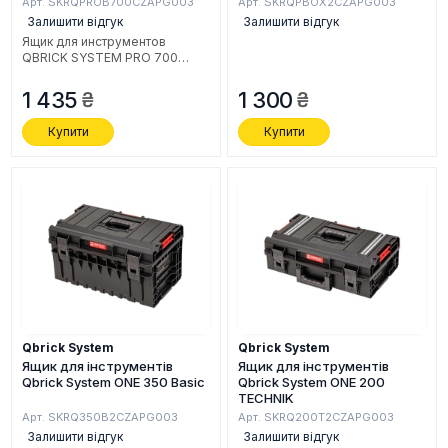
Арт. SKRQPROB700CZAPG003
Арт. SKRQPBOX2CZAPG003
Залишити відгук
Залишити відгук
Ящик для инструментов
QBRICK SYSTEM PRO 700
BASIC.
1 435
1 300
Купити
Купити
Qbrick System
Qbrick System
Ящик для інструментів
Ящик для інструментів
Qbrick System ONE 350 Basic
Qbrick System ONE 200
TECHNIK
Арт. SKRQ350B2CZAPG003
Арт. SKRQ200T2CZAPG003
Залишити відгук
Залишити відгук