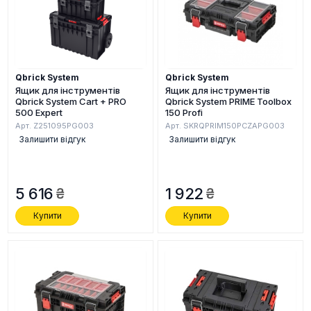
Qbrick System
Qbrick System
Ящик для інструментів
Ящик для інструментів
Qbrick System Cart + PRO
Qbrick System PRIME Toolbox
500 Expert
150 Profi
Арт. Z251095PG003
Арт. SKRQPRIM150PCZAPG003
Залишити відгук
Залишити відгук
5 616
1 922
Купити
Купити