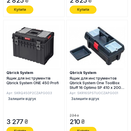
2 825
2 825
Купити
Купити
Qbrick System
Qbrick System
Ящик для інструментів
Ящик для инструментов
Qbrick System ONE 450 Profi
Qbrick System One ToolBox
Stuff 16 Optimo SP 410 х 200 х
200 мм
Арт. SKRQ450P2CZAPG003
Арт. SKR16SPSTUOCZAPG001
(SKR16SPSTUOCZAPG001)
Залишити відгук
Залишити відгук
234
3 277
210
Купити
Купити