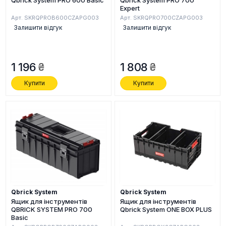
Qbrick System PRO 600 Basic
Qbrick System PRO 700
Expert
Арт. SKRQPROB600CZAPG003
Арт. SKRQPRO700CZAPG003
Залишити відгук
Залишити відгук
1 196
1 808
Купити
Купити
Qbrick System
Qbrick System
Ящик для інструментів
Ящик для інструментів
QBRICK SYSTEM PRO 700
Qbrick System ONE BOX PLUS
Basic