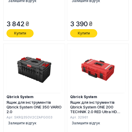
Залишити відгук
Залишити відгук
3 842
3 390
Купити
Купити
Qbrick System
Qbrick System
Ящик для інструментів
Ящик для інструментів
Qbrick System ONE 350 VARIO
Qbrick System ONE 200
2.0
TECHNIK 2.0 RED Ultra HD
Custom
Арт. SKRQ350V2CZAPG003
Арт. 32961
Залишити відгук
Залишити відгук