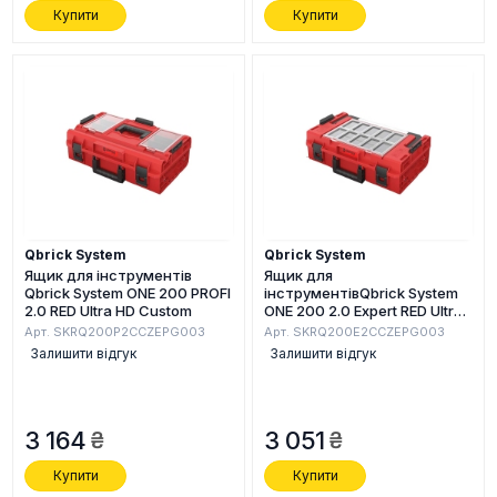
Купити
Купити
Qbrick System
Qbrick System
Ящик для інструментів
Ящик для
Qbrick System ONE 200 PROFI
інструментівQbrick System
2.0 RED Ultra HD Custom
ONE 200 2.0 Expert RED Ultra
HD Custom
Арт. SKRQ200P2CCZEPG003
Арт. SKRQ200E2CCZEPG003
Залишити відгук
Залишити відгук
3 164
3 051
Купити
Купити