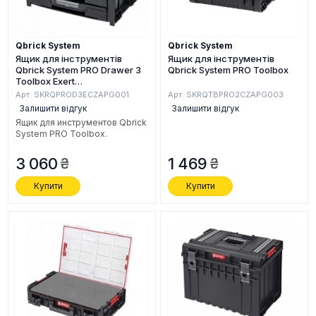
Qbrick System
Qbrick System
Ящик для інструментів
Ящик для інструментів
Qbrick System PRO Drawer 3
Qbrick System PRO Toolbox
Toolbox Exert
(SKRQPROD3ECZAPG001)
Арт. SKRQPROD3ECZAPG001
Арт. SKRQTBPRO2CZAPG003
Залишити відгук
Залишити відгук
Ящик для инструментов Qbrick
System PRO Toolbox.
3 060
1 469
Купити
Купити