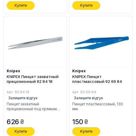
Купити
Купити
Knipex
Knipex
KNIPEX Пинцет захватный
KNIPEX Пинцет
прецизионный 92 84 18
пластмассовый 92 69 84
Арт. 92 84 18
Арт. 92 69 84
Залишити відгук
Залишити відгук
Пинцет захватный
Пинцет пластмассовый, 130
прецизионный под прямым
мм.
углом к оси инструмента, 125
мм.
626
150
Купити
Купити