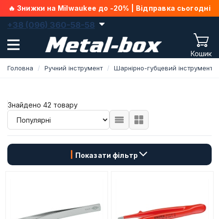
🔥 Знижки на Milwaukee до -20% | Відправка сьогодні
+38 (096) 360-58-58
Кошик
Головна
Ручний інструмент
Шарнірно-губцевий інструмент
Знайдено 42 товару
Показати фільтр