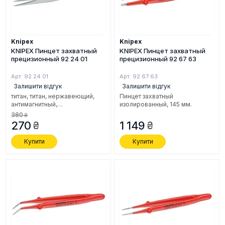
Knipex
Knipex
KNIPEX Пинцет захватный
KNIPEX Пинцет захватный
прецизионный 92 24 01
прецизионный 92 67 63
Арт. 92 24 01
Арт. 92 67 63
Залишити відгук
Залишити відгук
титан, титан, нержавеющий,
Пинцет захватный
антимагнитный,
изолированный, 145 мм.
кислотоустойчивый, 120 мм.
380
270
1 149
Купити
Купити