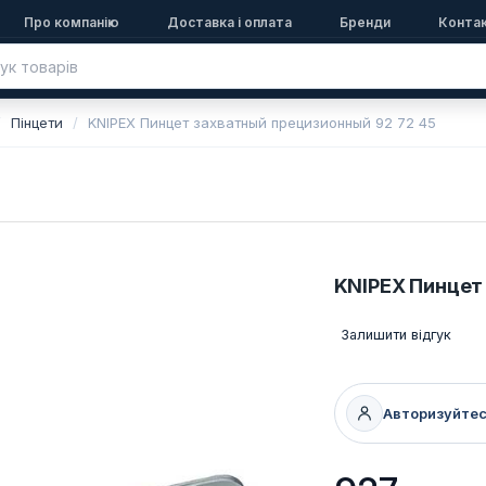
Про компанію
Доставка і оплата
Бренди
Конта
Пінцети
KNIPEX Пинцет захватный прецизионный 92 72 45
KNIPEX Пинцет
Залишити відгук
Авторизуйте