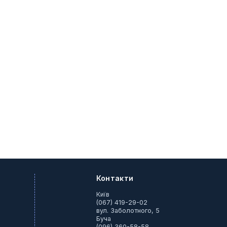
Контакти
Київ
(067) 419-29-02
вул. Заболотного, 5
Буча
(096) 360-58-58