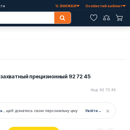
кти
% ЗНИЖКИ
Особистий кабінет
Обране
Порівняння
Коши
 захватный прецизионный 92 72 45
Код: 92 72 45
×
сь
, щоб дізнатись свою персональну ціну
Увійти
→