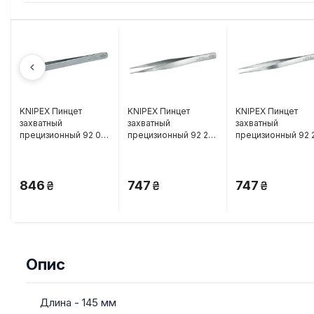
KNIPEX Пинцет
KNIPEX Пинцет
KNIPEX Пинцет
захватный
захватный
захватный
прецизионный 92 02
прецизионный 92 22
прецизионный 92 
53
04
06
846
747
747
Опис
Длина - 145 мм