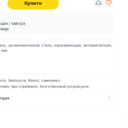
Купити
одні / завтра
овар
аль,
xромоникелевая сталь, нержавеющая, антимагнитная,
5 мм.
та, Укрпошта, Meest, самовивіз
лайн, при отриманні, безготівковий розрахунок
›
nipex