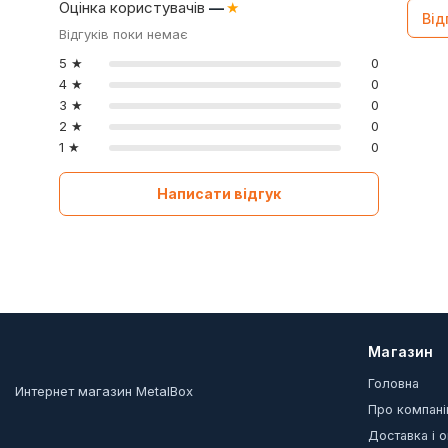
Оцінка користувачів
—
★
Від
Відгуків поки немає
5 ★
0
4 ★
0
3 ★
0
2 ★
0
1 ★
0
Написати відгук
Магазин
Головна
Интернет магазин MetalBox
Про компан
Доставка і 