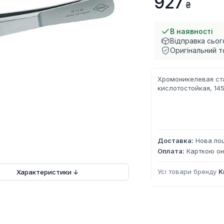
927
В наявності
Відправка сьог
Оригінальний т
Хромоникелевая ст
кислотостойкая
, 14
Доставка:
Нова пош
Оплата:
Карткою он
Усі товари бренду
K
Характеристики ↓