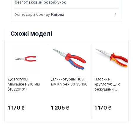
безготівковий розрахунок
›
Усі товари бренду
Knipex
Схожі моделі
Довгогубці
Длинногубцы, 160
Плоские
Milwaukee 210 мм
мм Knipex 30 35 160
круглогубцы с
(48226101)
режущими
кромками, 200 мм
Knipex 26 16 200 T
1 170
1 205
1 170