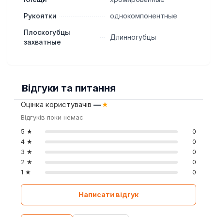
Рукоятки
однокомпонентные
Плоскогубцы
Длинногубцы
захватные
Відгуки та питання
Оцінка користувачів
—
★
Відгуків поки немає
5 ★
0
4 ★
0
3 ★
0
2 ★
0
1 ★
0
Написати відгук