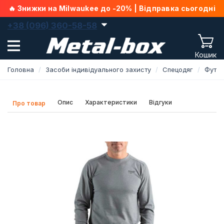
🔥 Знижки на Milwaukee до -20% | Відправка сьогодні
+38 (096) 360-58-58
Кошик
Головна
Засоби індивідуального захисту
Спецодяг
Футб
Опис
Характеристики
Відгуки
Про товар