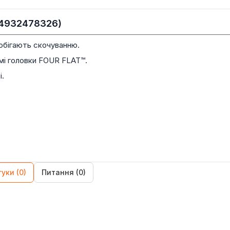
(4932478326)
побігають скочуванню.
мі головки FOUR FLAT™.
.
гуки (0)
Питання (0)