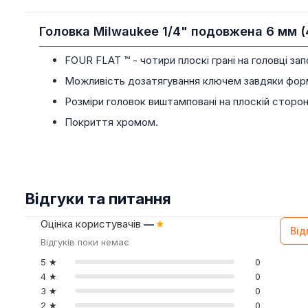
Головка Milwaukee 1/4" подовжена 6 мм 
FOUR FLAT ™ - чотири плоскі грані на головці за
Можливість дозатягування ключем завдяки фор
Розміри головок виштамповані на плоскій стороні
Покриття хромом.
Відгуки та питання
Оцінка користувачів
—
★
Від
Відгуків поки немає
5 ★
0
4 ★
0
3 ★
0
2 ★
0