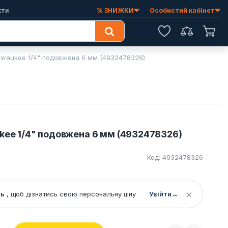
кти
% ЗНИЖКИ
Особистий кабінет
Обране
Порівняння
Коши
lwaukee 1/4" подовжена 6 мм (4932478326)
kee 1/4" подовжена 6 мм (4932478326)
Код: 4932478326
×
сь
, щоб дізнатись свою персональну ціну
Увійти
→