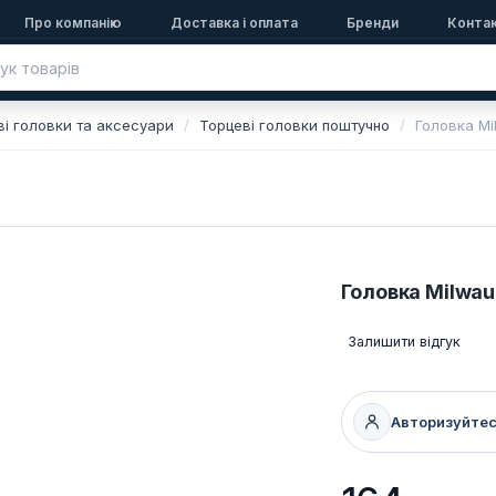
Про компанію
Доставка і оплата
Бренди
Конта
ві головки та аксесуари
Торцеві головки поштучно
Головка Mi
Головка Milwau
Залишити відгук
Авторизуйте