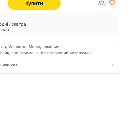
Купити
одні / завтра
овар
та, Укрпошта, Meest, самовивіз
лайн, при отриманні, безготівковий розрахунок
›
ilwaukee