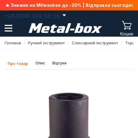
🔥 Знижки на Milwaukee до -20% | Відправка сьогодні
+38 (096) 360-58-58
Кошик
Головна
Ручний інструмент
Слюсарний інструмент
Торце
Опис
Відгуки
Про товар