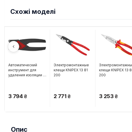
Схожі моделі
Автоматический
Электромонтажные
Электромонтажн
инструмент для
клещи KNIPEX 13 81
клещи KNIPEX 13 
удаления изоляции с
200
200
круглых кабелей
KNIPEX 12 74 180 SB
3 794
2 771
3 253
Опис