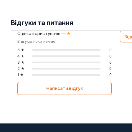
Відгуки та питання
Оцінка користувачів
—
★
Від
Відгуків поки немає
5 ★
0
4 ★
0
3 ★
0
2 ★
0
1 ★
0
Написати відгук