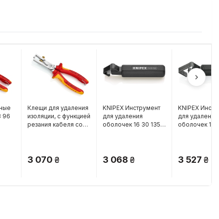
ные
Клещи для удаления
KNIPEX Инструмент
KNIPEX Инстр
3 96
изоляции, с функцией
для удаления
для удаления
резания кабеля со
оболочек 16 30 135
оболочек 16 
страховочным
SB
SB
креплением, Knipex
StriX 13 66 180 T
3 070
3 068
3 527