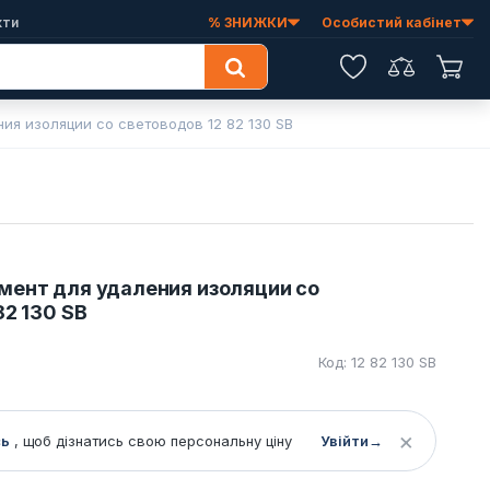
кти
% ЗНИЖКИ
Особистий кабінет
Обране
Порівняння
Коши
ния изоляции со световодов 12 82 130 SB
мент для удаления изоляции со
82 130 SB
Код: 12 82 130 SB
×
сь
, щоб дізнатись свою персональну ціну
Увійти
→