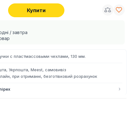
Купити
одні / завтра
овар
учки с пластмассовыми чехлами, 130 мм.
та, Укрпошта, Meest, самовивіз
лайн, при отриманні, безготівковий розрахунок
›
nipex