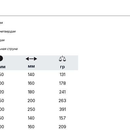
ая
нетвердая
дая
ьная струна
мм
мм
гр
50
140
131
00
160
178
20
180
241
50
200
263
00
250
391
50
140
157
00
160
209