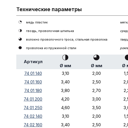
Технические параметры
медь пластик
мягк
гвоздь, проволочная шпилька
сред
волокно проволочного троса, стальная проволока
твер
проволока из пружинной стали
роял
Артикул
Ø мм
Ø мм
Ø 
74 01 140
3,10
2,00
1,
74 01 160
3,40
2,50
2,
74 01 180
3,80
2,70
2,
74 01 200
4,20
3,00
2,
74 01 250
4,60
3,50
3,
74 02 140
3,10
2,00
1,
74 02 160
3,40
2,50
2,