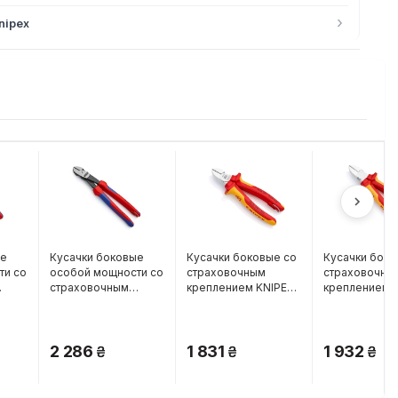
›
nipex
ые
Кусачки боковые
Кусачки боковые со
Кусачки боко
ти со
особой мощности со
страховочным
страховочны
страховочным
креплением KNIPEX
креплением 
IPEX
креплением KNIPEX
70 06 160 T
70 06 180 T
74 22 250 T
2 286
1 831
1 932