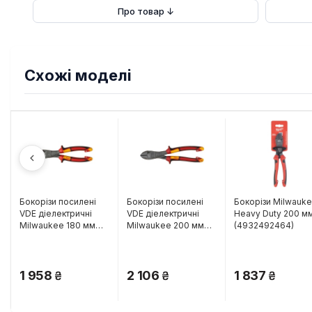
Про товар ↓
Схожі моделі
Бокорізи посилені
Бокорізи посилені
Бокорізи Milwauk
VDE діелектричні
VDE діелектричні
Heavy Duty 200 м
Milwaukee 180 мм
Milwaukee 200 мм
(4932492464)
(4932464569)
(4932464570)
1 958
2 106
1 837