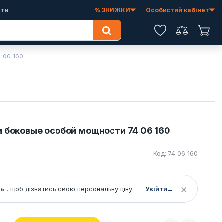
кти
% ЗНИЖКИ
Особистий кабінет
Обране
Порівняння
Коши
 06 160
и боковые особой мощности 74 06 160
Код: 74 06 160
×
сь
, щоб дізнатись свою персональну ціну
Увійти
→