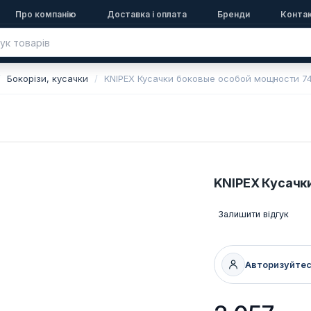
Про компанію
Доставка і оплата
Бренди
Конта
Бокорізи, кусачки
KNIPEX Кусачки боковые особой мощности 74
KNIPEX Кусачк
Залишити відгук
Авторизуйте