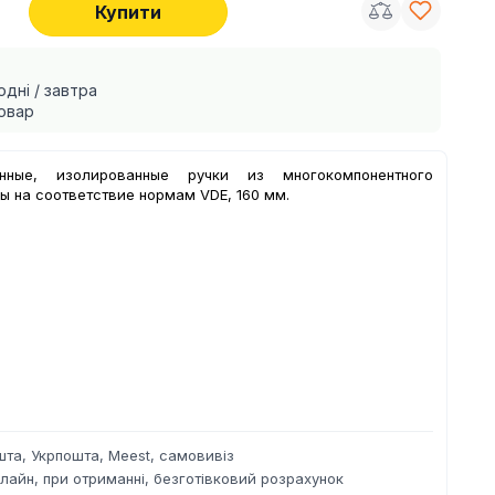
Купити
одні / завтра
овар
нные, изолированные ручки из многокомпонентного
ы на соответствие нормам VDE, 160 мм.
та, Укрпошта, Meest, самовивіз
лайн, при отриманні, безготівковий розрахунок