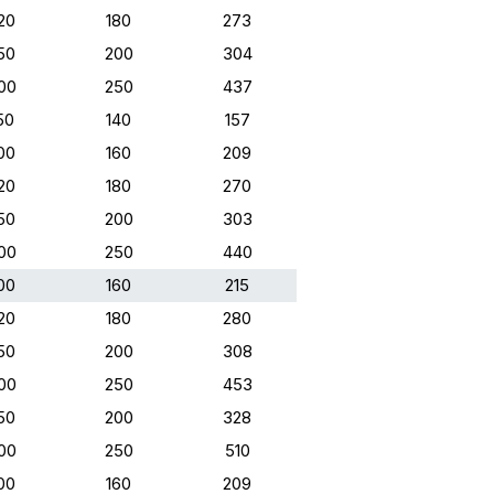
20
180
273
50
200
304
00
250
437
50
140
157
00
160
209
20
180
270
50
200
303
00
250
440
00
160
215
20
180
280
50
200
308
00
250
453
50
200
328
00
250
510
00
160
209