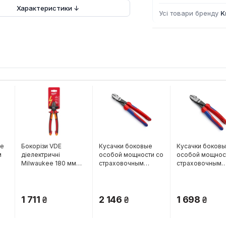
Характеристики ↓
Усі товари бренду
K
ee
Бокорізи VDE
Кусачки боковые
Кусачки боков
м
діелектричні
особой мощности со
особой мощнос
Milwaukee 180 мм
страховочным
страховочным
(4932464568)
креплением KNIPEX
креплением KN
74 02 250 T
74 22 200 T
1 711
2 146
1 698