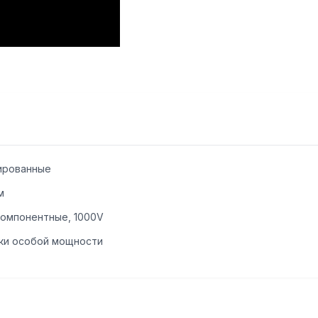
ированные
м
омпонентные, 1000V
ки особой мощности