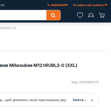
кти
% ЗНИЖКИ
Особистий кабінет
Обране
Порівняння
Коши
932480075)
рівом Milwaukee M12 HPJBL2-0 (XXL)
Код: 4932480075
×
сь
, щоб дізнатись свою персональну ціну
Увійти
→