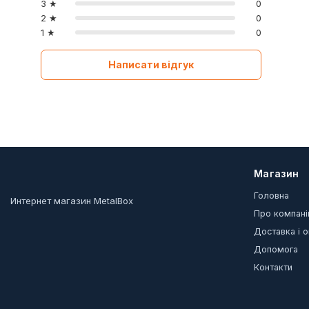
3 ★
0
2 ★
0
1 ★
0
Написати відгук
Магазин
Головна
Интернет магазин MetalBox
Про компан
Доставка і 
Допомога
Контакти