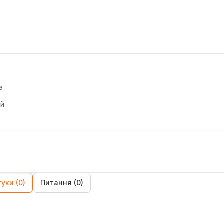
а
ий
гуки (0)
Питання (0)