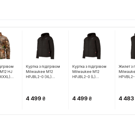
дігрівом
Куртка з підігрівом
Куртка з підігрівом
Жилет з 
 M12 HJ
Milwaukee M12
Milwaukee M12
Milwauk
XXXL)
HPJBL2-0 (XL)
HPJBL2-0 (L)
HPVBL2-
64)
(4932480074)
(4932480073)
(493248
4 499
4 499
4 483