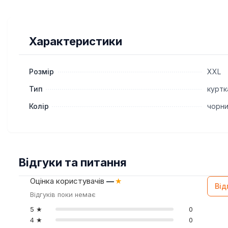
Характеристики
Розмір
XXL
Тип
куртк
Колір
чорн
Відгуки та питання
Оцінка користувачів
—
★
Від
Відгуків поки немає
5 ★
0
4 ★
0