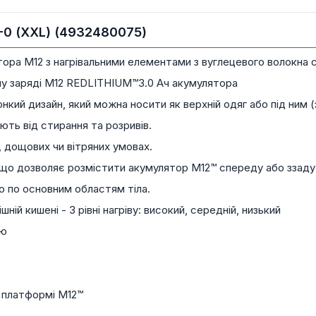
2-0 (XXL) (4932480075)
тора M12 з нагрівальними елементами з вуглецевого волокна ст
ому заряді M12 REDLITHIUM™3.0 Aч акумулятора
кий дизайн, який можна носити як верхній одяг або під ним (з
ють від стирання та розривів.
 дощових чи вітряних умовах.
що дозволяє розмістити акумулятор M12™ спереду або ззаду
ло по основним областям тіла.
ій кишені - 3 рівні нагріву: високий, середній, низький
ню
 платформі M12™