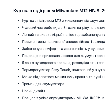
Куртка з підігрівом Milwaukee M12 HPJBL
Куртка з підігрівом M12 з живленням від акумуля
Чудовий час роботи, до 8 годин нагріву на одн
Легкий та високоміцний поліестер забезпечує тон
Посилені зони підвищеної зносостійкості захища
Забезпечує комфорт та довговічність у суворих,
Покращена прихована кишеня для акумулятора, 
5 зон із вуглецевого волокна, розподіляють теп
Терморегулятор Easy Touch, прихований у внутрішн
Може піддаватися машинному пранню та сушін
Тримач для акумулятора
Новий дизайн
Працює з усіма акумуляторами MILWAUKEE® на