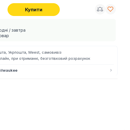
Купити
одні / завтра
овар
та, Укрпошта, Meest, самовивіз
лайн, при отриманні, безготівковий розрахунок
›
ilwaukee