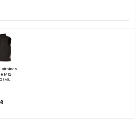
підігрівом
ee M12
0 (M)
0077)