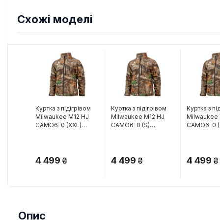
Схожі моделі
Куртка з підігрівом
Куртка з підігрівом
Куртка з пі
Milwaukee M12 HJ
Milwaukee M12 HJ
Milwaukee
CAMO6-0 (XXL)
CAMO6-0 (S)
CAMO6-0 (
(4933478981)
(4933478977)
(49334793
4 499
4 499
4 499
Опис