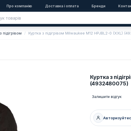
Про компанію
Доставка і оплата
Бренди
Конта
з підігрівом
Куртка з підігрівом Milwaukee M12 HPJBL2-0 (XXL) (4
Куртка з підіг
(4932480075)
Залишити відгук
Авторизуйте