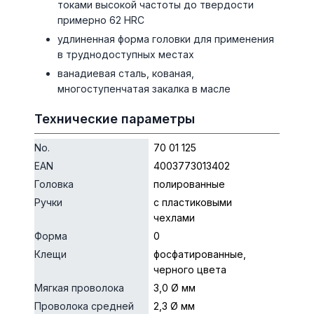
токами высокой частоты до твердости
примерно 62 HRC
удлиненная форма головки для применения
в труднодоступных местах
ванадиевая сталь, кованая,
многоступенчатая закалка в масле
Технические параметры
No.
70 01 125
EAN
4003773013402
Головка
полированные
Ручки
с пластиковыми
чехлами
Форма
0
Клещи
фосфатированные,
черного цвета
Мягкая проволока
3,0 Ø мм
Проволока средней
2,3 Ø мм