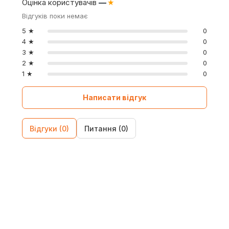
Оцінка користувачів
—
★
Відгуків поки немає
5 ★
0
4 ★
0
3 ★
0
2 ★
0
1 ★
0
Написати відгук
Відгуки (0)
Питання (0)