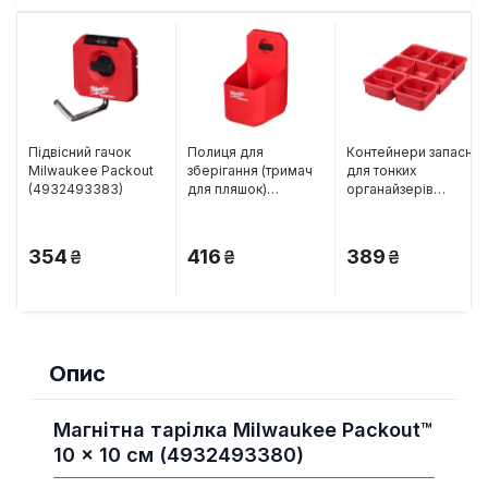
Підвісний гачок
Полиця для
Контейнери запасні
Milwaukee Packout
зберігання (тримач
для тонких
(4932493383)
для пляшок)
органайзерів
Milwaukee Packout
Milwaukee Packout 5
(4932480706)
шт. (4932478301)
354
416
389
Опис
Магнітна тарілка Milwaukee Packout™
10 x 10 см (4932493380)