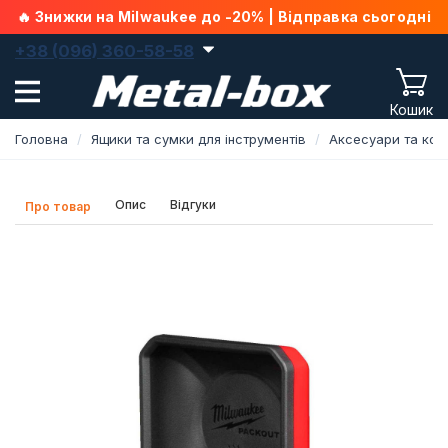
🔥 Знижки на Milwaukee до -20% | Відправка сьогодні
+38 (096) 360-58-58
Кошик
Головна
Ящики та сумки для інструментів
Аксесуари та ком
Опис
Відгуки
Про товар