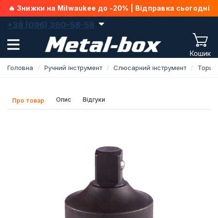
🔥 Знижки на Milwaukee до -20% | Відправка сьогодні
+38 (096) 360-58-58
Кошик
Головна
Ручний інструмент
Слюсарний інструмент
Торце
Опис
Відгуки
Про товар