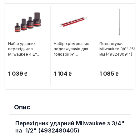
Набір ударних
Набір хромованих
Подовжувач
перехідників
подовжувачів для
Milwaukee 3/8" 356
Milwaukee 4 шт
головок ¼"
мм (4932480914)
(4932480356)
Milwaukee 4 шт
(4932480637)
1 039
1 104
1 085
Опис
Перехідник ударний Milwaukee з 3/4"
на 1/2" (4932480405)