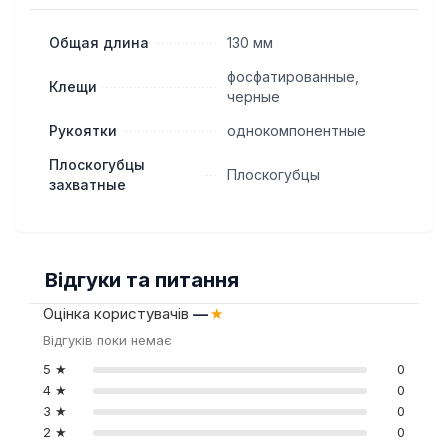
Общая длина
130 мм
фосфатированные,
Клещи
черные
Рукоятки
однокомпонентные
Плоскогубцы
Плоскогубцы
захватные
Відгуки та питання
Оцінка користувачів
—
★
Відгуків поки немає
5 ★
0
4 ★
0
3 ★
0
2 ★
0