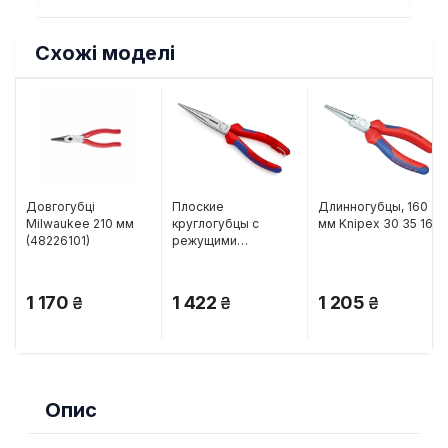
Схожі моделі
Довгогубці
Плоские
Длинногубцы, 160
Milwaukee 210 мм
круглогубцы с
мм Knipex 30 35 160
(48226101)
режущими
кромками, 200 мм
Knipex 26 12 200 T
1 170
1 422
1 205
Опис