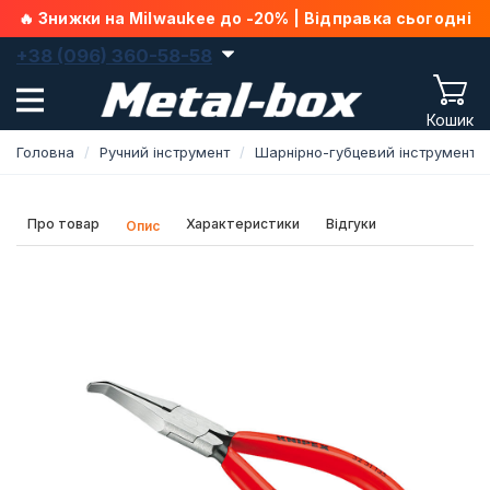
🔥 Знижки на Milwaukee до -20% | Відправка сьогодні
+38 (096) 360-58-58
Кошик
Головна
Ручний інструмент
Шарнірно-губцевий інструмент
Про товар
Характеристики
Відгуки
Опис