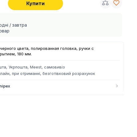
Купити
одні / завтра
овар
черного цвета, полированная головка, ручки с
ытием, 180 мм.
та, Укрпошта, Meest, самовивіз
лайн, при отриманні, безготівковий розрахунок
›
nipex