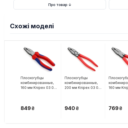
Про товар ↓
Схожі моделі
Плоскогубцы
Плоскогубцы
Плоскогуб
комбинированные,
комбинированные,
комбиниро
160 мм Knipex 03 02
200 мм Knipex 03 01
160 мм Kni
160
200
160
849
940
769