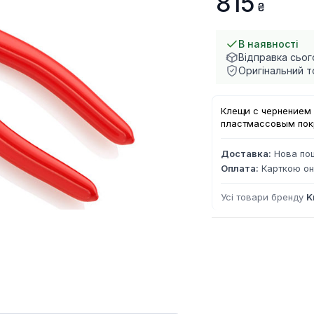
815
В наявності
Відправка сьог
Оригінальний т
Клещи с чернением 
пластмассовым покр
Доставка:
Нова пош
Оплата:
Карткою он
Усі товари бренду
K