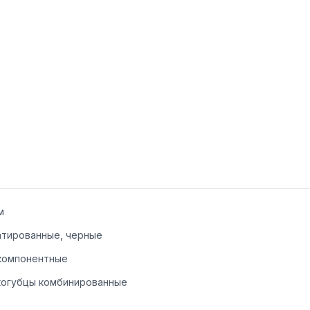
м
атированные, черные
компонентные
когубцы комбинированные