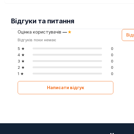
Відгуки та питання
Оцінка користувачів
—
★
Від
Відгуків поки немає
5 ★
0
4 ★
0
3 ★
0
2 ★
0
1 ★
0
Написати відгук