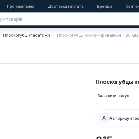
Про компанію
Доставка і оплата
Бренди
Конта
Плоскогубці (пасатижі)
Плоскогубцы комбинированные, 180 мм K
Плоскогубцы ко
Залишити відгук
Авторизуйте