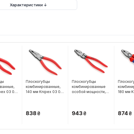
Характеристики ↓
цы
Плоскогубцы
Плоскогубцы
Плоског
ванные,
комбинированные,
комбинированные
комбини
pex 03 01
140 мм Knipex 03 01
особой мощности,
180 мм K
140
180 мм Knipex 02 01
180
180
838
943
874