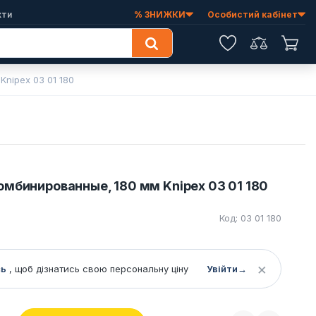
кти
% ЗНИЖКИ
Особистий кабінет
Обране
Порівняння
Коши
nipex 03 01 180
мбинированные, 180 мм Knipex 03 01 180
Код: 03 01 180
×
сь
, щоб дізнатись свою персональну ціну
Увійти
→