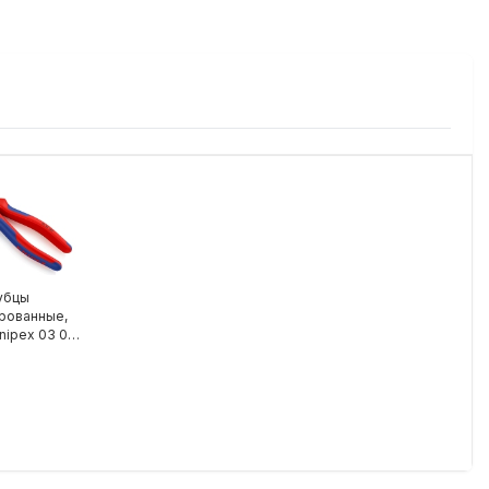
убцы
рованные,
nipex 03 02