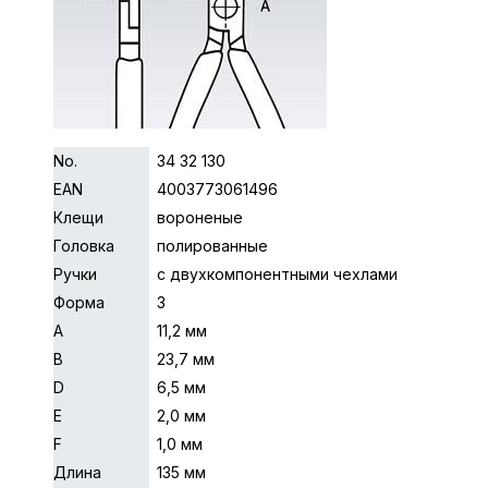
No.
34 32 130
EAN
4003773061496
Клещи
вороненые
Головка
полированные
Ручки
с двухкомпонентными чехлами
Форма
3
A
11,2 мм
B
23,7 мм
D
6,5 мм
E
2,0 мм
F
1,0 мм
Длина
135 мм