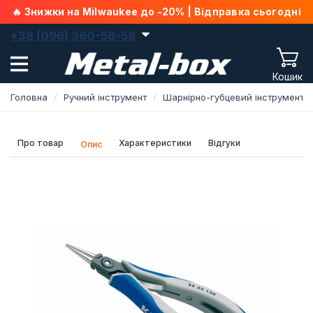
🔥 Знижки на Milwaukee до -20% | Відправка сьогодні
+38 (096) 360-58-58
Кошик
Головна
Ручний інструмент
Шарнірно-губцевий інструмент
Про товар
Характеристики
Відгуки
Опис