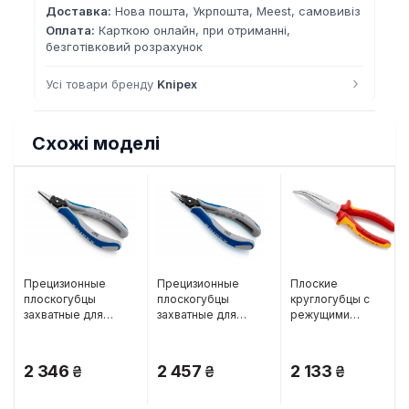
Доставка:
Нова пошта, Укрпошта, Meest, самовивіз
Оплата:
Карткою онлайн, при отриманні,
безготівковий розрахунок
›
Усі товари бренду
Knipex
Схожі моделі
Прецизионные
Прецизионные
Плоские
плоскогубцы
плоскогубцы
круглогубцы с
захватные для
захватные для
режущими
электроники, 135 мм
электроники, 130 мм
кромками, 200 мм
Knipex 34 42 130
Knipex 34 52 130
Knipex 26 26 200
2 346
2 457
2 133