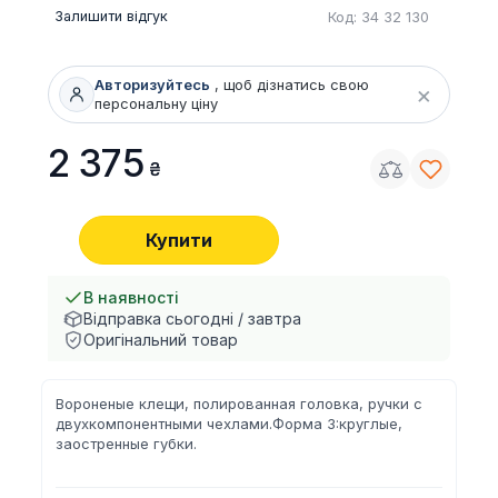
Залишити відгук
Код: 34 32 130
Авторизуйтесь
, щоб дізнатись свою
×
персональну ціну
2 375
Купити
В наявності
Відправка сьогодні / завтра
Оригінальний товар
Вороненые клещи, полированная головка, ручки с
двухкомпонентными чехлами.Форма 3:круглые,
заостренные губки.