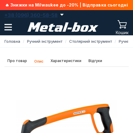
🔥 Знижки на Milwaukee до -20% | Відправка сьогодні
+38 (096) 360-58-58
Кошик
Головна
Ручний інструмент
Столярний інструмент
Ручні н
Про товар
Характеристики
Відгуки
Опис