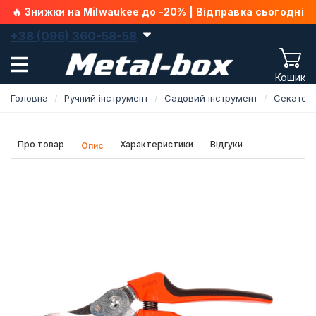
🔥 Знижки на Milwaukee до -20% | Відправка сьогодні
+38 (096) 360-58-58
Кошик
Головна
Ручний інструмент
Садовий інструмент
Секатор
Про товар
Характеристики
Відгуки
Опис