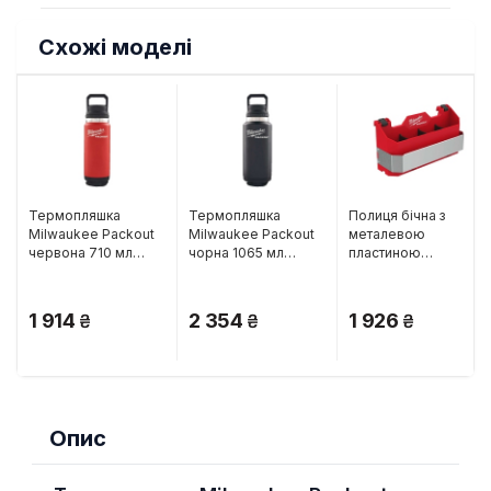
Схожі моделі
Термопляшка
Термопляшка
Полиця бічна з
Milwaukee Packout
Milwaukee Packout
металевою
червона 710 мл
чорна 1065 мл
пластиною
(4932493465)
(4932493468)
Milwaukee Packout
(4932498644)
1 914
2 354
1 926
Опис