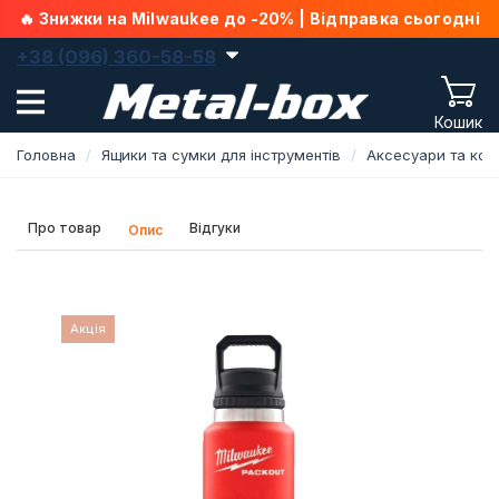
🔥 Знижки на Milwaukee до -20% | Відправка сьогодні
+38 (096) 360-58-58
Кошик
Головна
Ящики та сумки для інструментів
Аксесуари та ком
Про товар
Відгуки
Опис
Акція