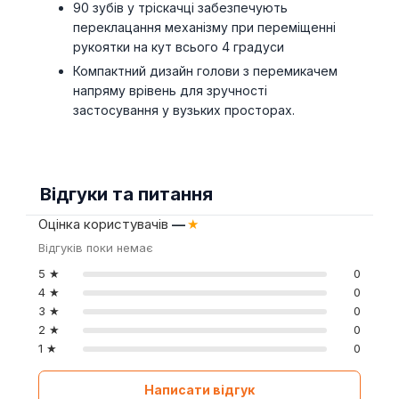
90 зубів у тріскачці забезпечують
переклацання механізму при переміщенні
рукоятки на кут всього 4 градуси
Компактний дизайн голови з перемикачем
напряму врівень для зручності
застосування у вузьких просторах.
Відгуки та питання
Оцінка користувачів
—
★
Відгуків поки немає
5 ★
0
4 ★
0
3 ★
0
2 ★
0
1 ★
0
Написати відгук