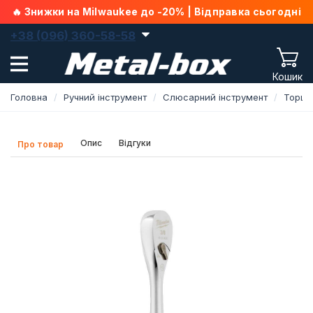
🔥 Знижки на Milwaukee до -20% | Відправка сьогодні
+38 (096) 360-58-58
Кошик
Головна
Ручний інструмент
Слюсарний інструмент
Торце
Опис
Відгуки
Про товар