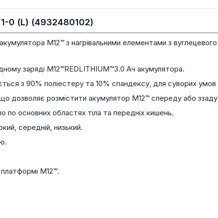
1-0 (L) (4932480102)
ід акумулятора M12™ з нагрівальними елементами з вуглецевог
а одному заряді M12™REDLITHIUM™3.0 Aч акумулятора.
ься з 90% поліестеру та 10% спандексу, для суворих умов
що дозволяє розмістити акумулятор M12™ спереду або ззаду
ло по основних областях тіла та передніх кишень.
окий, середній, низький.
ю.
платформі M12™.