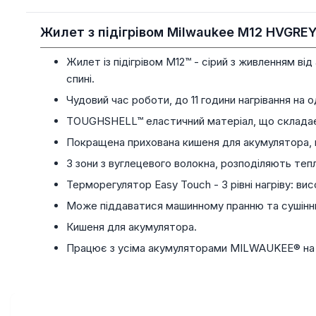
Жилет з підігрівом Milwaukee M12 HVGREY
Жилет із підігрівом M12™ - сірий з живленням в
спині.
Чудовий час роботи, до 11 години нагрівання н
TOUGHSHELL™ еластичний матеріал, що складаєт
Покращена прихована кишеня для акумулятора, 
3 зони з вуглецевого волокна, розподіляють теп
Терморегулятор Easy Touch - 3 рівні нагріву: вис
Може піддаватися машинному пранню та сушінн
Кишеня для акумулятора.
Працює з усіма акумуляторами MILWAUKEE® на 