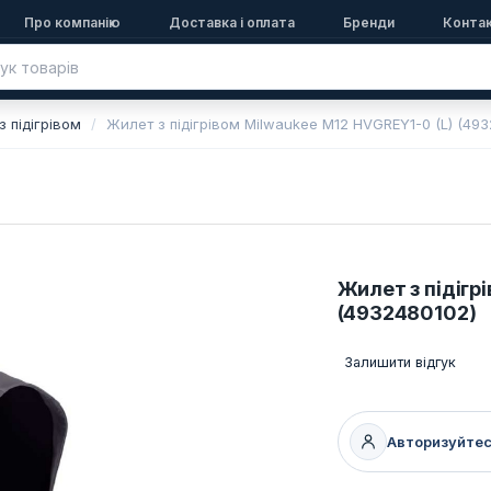
Про компанію
Доставка і оплата
Бренди
Конта
з підігрівом
Жилет з підігрівом Milwaukee M12 HVGREY1-0 (L) (493
Жилет з підігр
(4932480102)
Залишити відгук
Авторизуйте