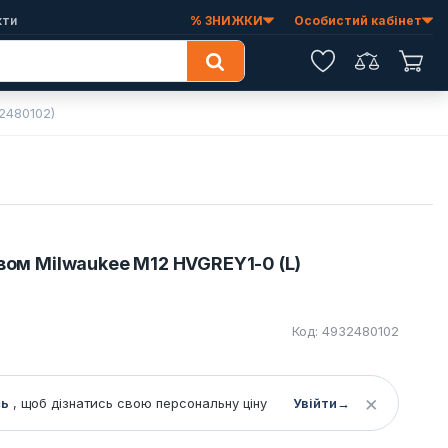
кти
% ЗНИЖКИ
Особистий кабінет
Обране
Порівняння
Коши
2480102)
івом Milwaukee M12 HVGREY1-0 (L)
Код: 4932480102
×
сь
, щоб дізнатись свою персональну ціну
Увійти
→