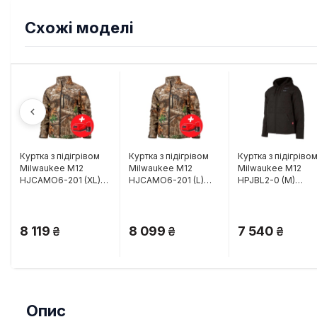
Схожі моделі
Куртка з підігрівом
Куртка з підігрівом
Куртка з підігріво
Milwaukee M12
Milwaukee M12
Milwaukee M12
HJCAMO6-201 (XL)
HJCAMO6-201 (L)
HPJBL2-0 (M)
(4932492949)
(4932492946)
(4932480072)
8 119
8 099
7 540
Опис