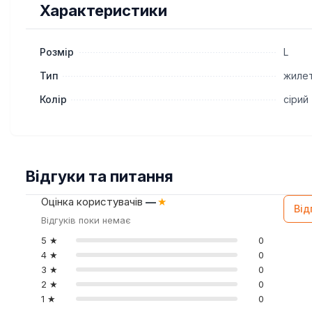
Характеристики
Розмір
L
Тип
жиле
Колір
сірий
Відгуки та питання
Оцінка користувачів
—
★
Від
Відгуків поки немає
5 ★
0
4 ★
0
3 ★
0
2 ★
0
1 ★
0