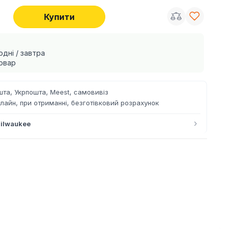
Купити
одні / завтра
овар
та, Укрпошта, Meest, самовивіз
лайн, при отриманні, безготівковий розрахунок
›
ilwaukee