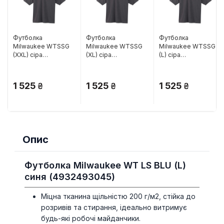
Футболка
Футболка
Футболка
Milwaukee WTSSG
Milwaukee WTSSG
Milwaukee WTSSG
(XXL) сіра
(XL) сіра
(L) сіра
(4933478235)
(4933478234)
(4933478233)
1 525
1 525
1 525
Опис
Футболка Milwaukee WT LS BLU (L)
синя (4932493045)
Міцна тканина щільністю 200 г/м2, стійка до
розривів та стирання, ідеально витримує
будь-які робочі майданчики.