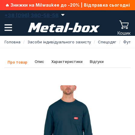
🔥 Знижки на Milwaukee до -20% | Відправка сьогодні
+38 (096) 360-58-58
Кошик
Головна
Засоби індивідуального захисту
Спецодяг
Футб
Опис
Характеристики
Відгуки
Про товар